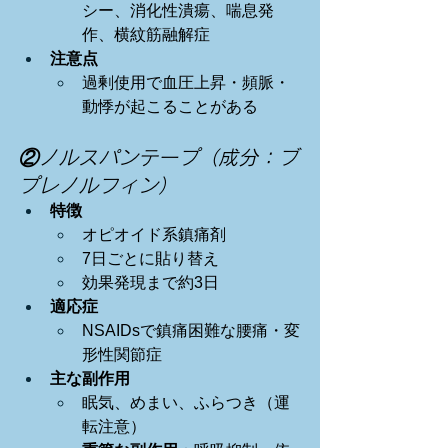
シー、消化性潰瘍、喘息発
作、横紋筋融解症
注意点
過剰使用で血圧上昇・頻脈・
動悸が起こることがある
②ノルスパンテープ（成分：ブ
プレノルフィン）
特徴
オピオイド系鎮痛剤
7日ごとに貼り替え
効果発現まで約3日
適応症
NSAIDsで鎮痛困難な腰痛・変
形性関節症
主な副作用
眠気、めまい、ふらつき（運
転注意）