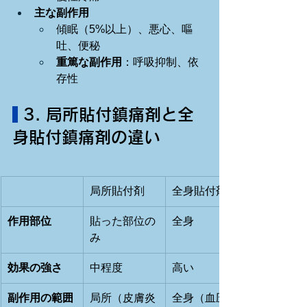
主な副作用
傾眠（5%以上）、悪心、嘔
吐、便秘
重篤な副作用
：呼吸抑制、依
存性
 3. 局所貼付鎮痛剤と全
身貼付鎮痛剤の違い
局所貼付剤
全身貼付剤
作用部位
貼った部位の
全身
み
効果の強さ
中程度
高い
副作用の範囲
局所（皮膚炎
全身（血圧上