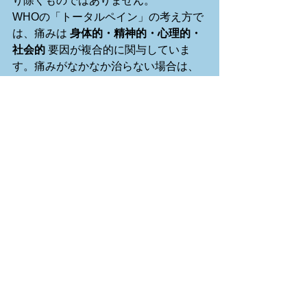
り除くものではありません。
WHOの「トータルペイン」の考え方で
は、痛みは 
身体的・精神的・心理的・
社会的
 要因が複合的に関与していま
す。痛みがなかなか治らない場合は、
生活習慣や仕事、住環境、人間関係な
ども見直してみることが大切です。
では、次回のブログでお会いしましょ
う！
すべて表示
最新記事