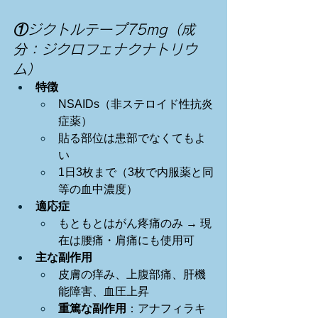
①ジクトルテープ75mg（成
分：ジクロフェナクナトリウ
ム）
特徴
NSAIDs（非ステロイド性抗炎
症薬）
貼る部位は患部でなくてもよ
い
1日3枚まで（3枚で内服薬と同
等の血中濃度）
適応症
もともとはがん疼痛のみ → 現
在は腰痛・肩痛にも使用可
主な副作用
皮膚の痒み、上腹部痛、肝機
能障害、血圧上昇
重篤な副作用
：アナフィラキ