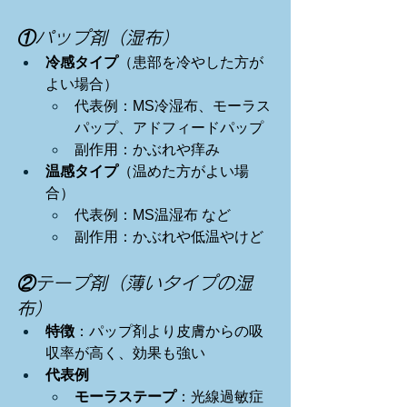
①パップ剤（湿布）
冷感タイプ
（患部を冷やした方が
よい場合）
代表例：MS冷湿布、モーラス
パップ、アドフィードパップ
副作用：かぶれや痒み
温感タイプ
（温めた方がよい場
合）
代表例：MS温湿布 など
副作用：かぶれや低温やけど
②テープ剤（薄いタイプの湿
布）
特徴
：パップ剤より皮膚からの吸
収率が高く、効果も強い
代表例
モーラステープ
：光線過敏症