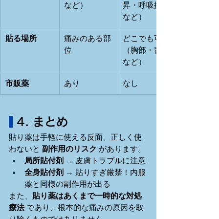
など）
昇・呼吸抑制
など）
貼る場所
痛みのある部
どこでも可
位
（胸部・背部
など）
市販薬
あり
なし
 4. まとめ
貼り薬は手軽に使える反面、正しく使
わないと 
副作用のリスク
 があります。
局所貼付剤
 → 皮膚トラブルに注意
全身貼付剤
 → 貼りすぎ厳禁！内服
薬と同様の副作用が出る
また、
貼り薬はあくまで一時的な対処
療法
 であり、根本的な痛みの原因を取