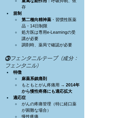
重篤な副作用
：呼吸抑制、依
存
規制
第二種向精神薬
・習慣性医薬
品・14日制限
処方医は専用e-Learningの受
講が必要
調剤時、薬局で確認が必要
③フェンタニルテープ（成分：
フェンタニル）
特徴
麻薬系鎮痛剤
もともとがん疼痛用 → 
2014年
から慢性疼痛にも適応拡大
適応症
がんの疼痛管理（特に経口薬
が困難な場合）
慢性疼痛