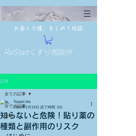
お薬と介護、まとめて相談
ReStartくすり相談所
記事
全ての記事
Teppei Ida
全ての記事
2025年2月16日
読了時間: 3分
知らないと危険！貼り薬の
薬物
種類と副作用のリスク
はじめに