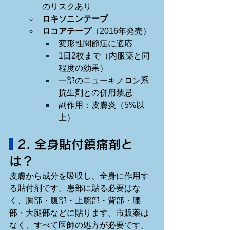
のリスクあり
ロキソニンテープ
ロコアテープ
（2016年発売）
変形性関節症に適応
1日2枚まで（内服薬と同
程度の効果）
一部のニューキノロン系
抗生剤との併用禁忌
副作用：皮膚炎（5%以
上）
 2. 全身貼付鎮痛剤と
は？
皮膚から成分を吸収し、全身に作用す
る貼付剤です。患部に貼る必要はな
く、胸部・腹部・上腕部・背部・腰
部・大腿部などに貼ります。市販薬は
なく、すべて医師の処方が必要です。