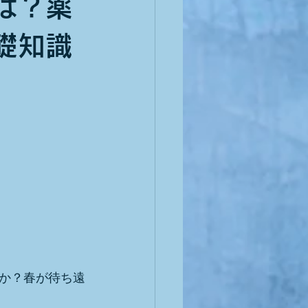
は？薬
礎知識
か？春が待ち遠