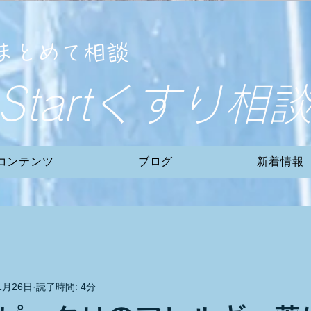
まとめて相談
eStartくすり相
コンテンツ
ブログ
新着情報
1月26日
読了時間: 4分