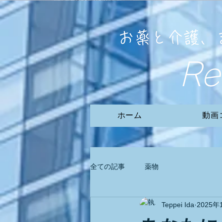
お薬と介護、
R
ホーム
動画
全ての記事
薬物
Teppei Ida
2025年