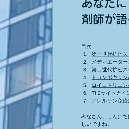
あなたに
剤師が語
目次
第一世代抗ヒス
メディエーター
第二世代抗ヒス
トロンボキサン
ロイコトリエン
Th2サイトカイ
アレルゲン免疫
みなさん、こんにち
しいですね。