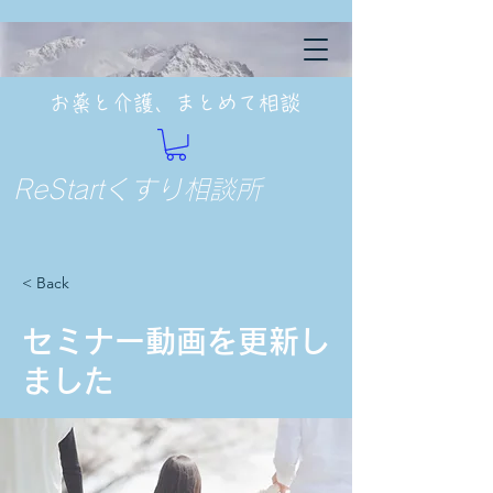
お薬と介護、まとめて相談
ReStartくすり相談所
< Back
セミナー動画を更新し
ました